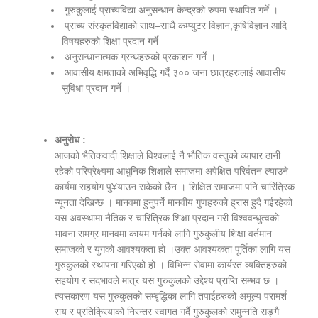
गुरुकुलाई प्राच्यविद्या अनुसन्धान केन्द्रको रुपमा स्थापित गर्ने ।
प्राच्य संस्कृतविद्याको साथ–साथै कम्प्युटर विज्ञान,कृषिविज्ञान आदि
विषयहरुको शिक्षा प्रदान गर्ने
अनुसन्धानात्मक ग्रन्थहरुको प्रकाशन गर्ने ।
आवासीय क्षमताको अभिवृद्धि गर्दै ३०० जना छात्रहरुलाई आवासीय
सुविधा प्रदान गर्ने ।
अनुरोध :
आजको भैतिकवादी शिक्षाले विश्वलाई नै भौतिक वस्तुको व्यापार ठानी
रहेको परिप्रेक्ष्यमा आधुनिक शिक्षाले समाजमा अपेक्षित परिर्वतन ल्याउने
कार्यमा सहयोग पु¥याउन सकेको छैन । शिक्षित समाजमा पनि चारित्रिक
न्यूनता देखिन्छ । मानवमा हुनुपर्ने मानवीय गुणहरुको ह्रास हुदै गईरहेको
यस अवस्थामा नैतिक र चारित्रिक शिक्षा प्रदान गरी विश्ववन्धुत्वको
भावना समग्र मानवमा कायम गर्नको लागि गुरुकुलीय शिक्षा वर्तमान
समाजको र युगको आवश्यकता हो ।उक्त आवश्यकता पूर्तिका लागि यस
गुरुकुलको स्थापना गरिएको हो । विभिन्न सेवामा कार्यरत व्यक्तिहरुको
सहयोग र सदभावले मात्र यस गुरुकुलको उद्देश्य प्राप्ति सम्भव छ ।
त्यसकारण यस गुरुकुलको सम्बृद्धिका लागि तपाईहरुको अमूल्य परामर्श
राय र प्रतिक्रियाको निरन्तर स्वागत गर्दै गुरुकुलको समुन्नति सङ्गै