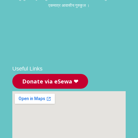
एकमात्र आवासीय गुरुकुल ।
Useful Links
Donate via eSewa ❤